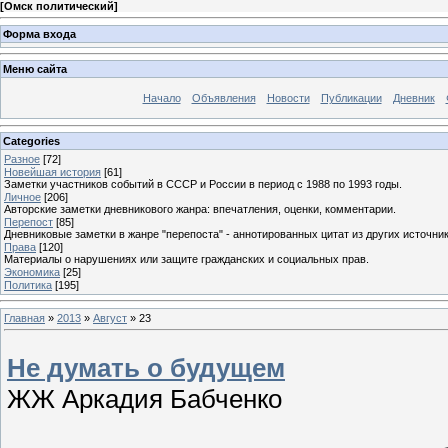
[
Омск политический
]
Форма входа
Меню сайта
Начало
Объявления
Новости
Публикации
Дневник
Categories
Разное
[72]
Новейшая история
[61]
Заметки участников событий в СССР и России в период с 1988 по 1993 годы.
Личное
[206]
Авторские заметки дневникового жанра: впечатления, оценки, комментарии.
Перепост
[85]
Дневниковые заметки в жанре "перепоста" - аннотированных цитат из других источник
Права
[120]
Материалы о нарушениях или защите гражданских и социальных прав.
Экономика
[25]
Политика
[195]
Главная
»
2013
»
Август
»
23
Не думать о будущем
ЖЖ Аркадия Бабченко