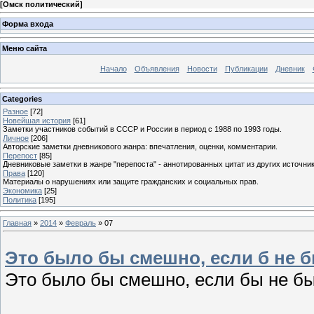
[
Омск политический
]
Форма входа
Меню сайта
Начало
Объявления
Новости
Публикации
Дневник
Categories
Разное
[72]
Новейшая история
[61]
Заметки участников событий в СССР и России в период с 1988 по 1993 годы.
Личное
[206]
Авторские заметки дневникового жанра: впечатления, оценки, комментарии.
Перепост
[85]
Дневниковые заметки в жанре "перепоста" - аннотированных цитат из других источник
Права
[120]
Материалы о нарушениях или защите гражданских и социальных прав.
Экономика
[25]
Политика
[195]
Главная
»
2014
»
Февраль
»
07
Это было бы смешно, если б не б
Это было бы смешно, если бы не б