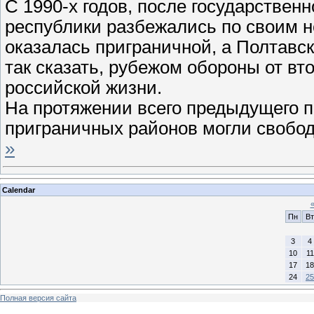
С 1990-х годов, после государствен
республики разбежались по своим 
оказалась приграничной, а Полтавск
так сказать, рубежом обороны от в
российской жизни.
На протяжении всего предыдущего 
приграничных районов могли свобо
»
Calendar
Пн
Вт
3
4
10
11
17
18
24
25
Полная версия сайта