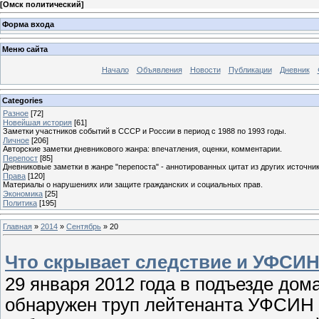
[
Омск политический
]
Форма входа
Меню сайта
Начало
Объявления
Новости
Публикации
Дневник
Categories
Разное
[72]
Новейшая история
[61]
Заметки участников событий в СССР и России в период с 1988 по 1993 годы.
Личное
[206]
Авторские заметки дневникового жанра: впечатления, оценки, комментарии.
Перепост
[85]
Дневниковые заметки в жанре "перепоста" - аннотированных цитат из других источник
Права
[120]
Материалы о нарушениях или защите гражданских и социальных прав.
Экономика
[25]
Политика
[195]
Главная
»
2014
»
Сентябрь
»
20
Что скрывает следствие и УФСИН
29 января 2012 года в подъезде дома
обнаружен труп лейтенанта УФСИН 