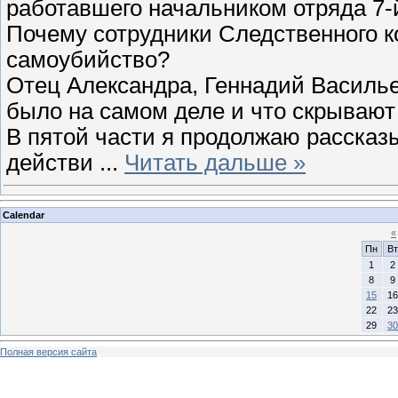
работавшего начальником отряда 7-
Почему сотрудники Следственного к
самоубийство?
Отец Александра, Геннадий Василье
было на самом деле и что скрывают
В пятой части я продолжаю рассказ
действи
...
Читать дальше »
Calendar
«
Пн
Вт
1
2
8
9
15
16
22
23
29
30
Полная версия сайта