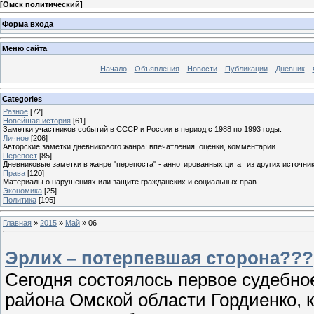
[
Омск политический
]
Форма входа
Меню сайта
Начало
Объявления
Новости
Публикации
Дневник
Categories
Разное
[72]
Новейшая история
[61]
Заметки участников событий в СССР и России в период с 1988 по 1993 годы.
Личное
[206]
Авторские заметки дневникового жанра: впечатления, оценки, комментарии.
Перепост
[85]
Дневниковые заметки в жанре "перепоста" - аннотированных цитат из других источник
Права
[120]
Материалы о нарушениях или защите гражданских и социальных прав.
Экономика
[25]
Политика
[195]
Главная
»
2015
»
Май
»
06
Эрлих – потерпевшая сторона???
Сегодня состоялось первое судебно
района Омской области Гордиенко, 