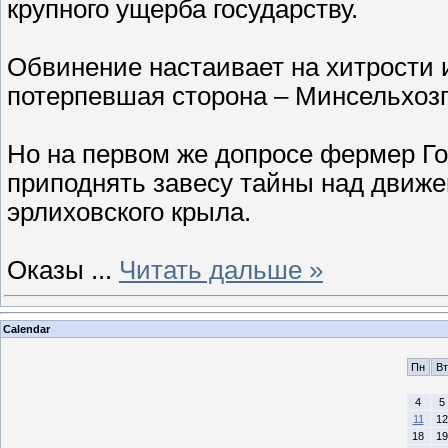
крупного ущерба государству.
Обвинение настаивает на хитрости 
потерпевшая сторона – Минсельхоз
Но на первом же допросе фермер Гор
приподнять завесу тайны над движе
эрлиховского крыла.
Оказы
...
Читать дальше »
Calendar
Пн
Вт
4
5
11
12
18
19