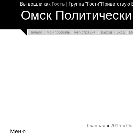
Вы вошли как
Гость
|
Группа
"
Гости
"
Приветствую 
Омск Политически
Начало
Мой профиль
Регистрация
Выход
Вход
М
Главная
»
2015
»
Ок
Меню