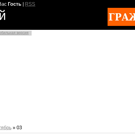
Вас
Гость
|
RSS
й
обильная версия
тябрь
»
03