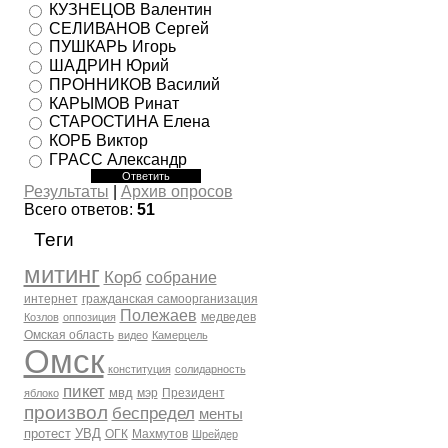
КУЗНЕЦОВ Валентин
СЕЛИВАНОВ Сергей
ПУШКАРЬ Игорь
ШАДРИН Юрий
ПРОННИКОВ Василий
КАРЫМОВ Ринат
СТАРОСТИНА Елена
КОРБ Виктор
ГРАСС Александр
Результаты
|
Архив опросов
Всего ответов:
51
Теги
митинг
Корб
собрание
интернет
гражданская самоорганизация
Полежаев
медведев
Козлов
оппозиция
Омская область
видео
Камерцель
Омск
конституция
солидарность
пикет
мвд
мэр
Президент
яблоко
произвол
беспредел
менты
протест
УВД
ОГК
Махмутов
Шрейдер