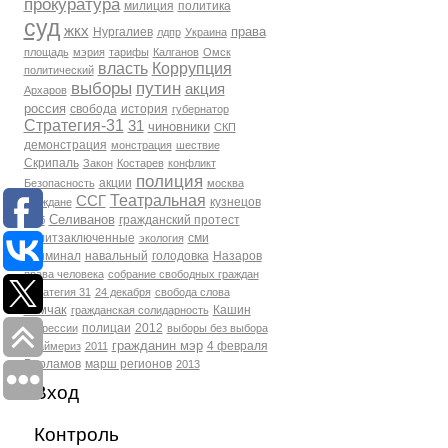
прокуратура
милиция
политика
суд
жкх
права
Нургалиев
лдпр
Украина
площадь
мэрия
тарифы
Калганов
Омск
власть
Коррупция
политический
выборы
путин
акция
Архаров
россия
свобода
история
губернатор
Стратегия-31
31
чиновники
СКП
демонстрация
монстрация
шествие
Скрипаль
Закон
Костарев
конфликт
полиция
акции
Безопасность
москва
Театральная
ССГ
кузнецов
Граждане
Селиванов
гражданский протест
фсб
политзаключенные
сми
экология
Криминал
навальный
голодовка
Назаров
права человека
собрание свободных граждан
Стратегия 31
24 декабря
свобода слова
Томчак
Кашин
гражданская солидарность
полицаи
2012
репрессии
выборы без выбора
гражданин мэр
4 февраля
Праймериз
2011
Варламов
марш регионов
2013
Вход
Контроль