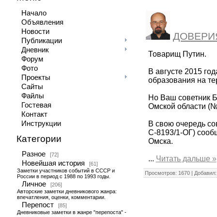
Начало
Объявления
Новости
ДОВЕРИ
Публикации
Дневник
Товарищ Путин.
Форум
Фото
В августе 2015 го
Проекты
образования на те
Сайты
Файлы
Но Ваш советник Б
Гостевая
Омской области (№
Контакт
В свою очередь со
Инструкции
С-8193/1-ОГ) сооб
Категории
Омска.
Разное
[72]
...
Читать дальше »
Новейшая история
[61]
Заметки участников событий в СССР и
Просмотров: 1670 | Добавил
России в период с 1988 по 1993 годы.
Личное
[206]
Авторские заметки дневникового жанра:
впечатления, оценки, комментарии.
Перепост
[85]
Дневниковые заметки в жанре "перепоста" -