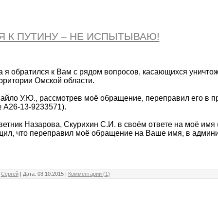
Я К ПУТИНУ – НЕ ИСПЫТЫВАЮ!
да я обратился к Вам с рядом вопросов, касающихся уничто
рритории Омской области.
айло У.Ю., рассмотрев моё обращение, переправил его в п
 А26-13-9233571).
ветник Назарова, Скурихин С.И. в своём ответе на моё имя 
щил, что переправил моё обращение на Ваше имя, в админ
:
Сергей
| Дата:
03.10.2015
|
Комментарии (1)