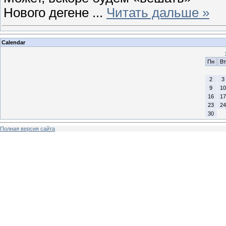
Нового дегене
...
Читать дальше »
Calendar
Пн
Вт
2
3
9
10
16
17
23
24
30
Полная версия сайта