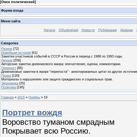
[
Омск политический
]
Форма входа
Меню сайта
Начало
Объявления
Новости
Публикации
Дневник
Categories
Разное
[72]
Новейшая история
[61]
Заметки участников событий в СССР и России в период с 1988 по 1993 годы.
Личное
[206]
Авторские заметки дневникового жанра: впечатления, оценки, комментарии.
Перепост
[85]
Дневниковые заметки в жанре "перепоста" - аннотированных цитат из других источник
Права
[120]
Материалы о нарушениях или защите гражданских и социальных прав.
Экономика
[25]
Политика
[195]
Главная
»
2015
»
Ноябрь
»
19
Портрет вождя
Воровство туманом смрадным
Покрывает всю Россию.