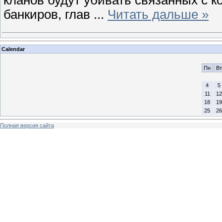
кланов будут убивать связанных с 
банкиров, глав
...
Читать дальше »
Calendar
Пн
Вт
4
5
11
12
18
19
25
26
Полная версия сайта