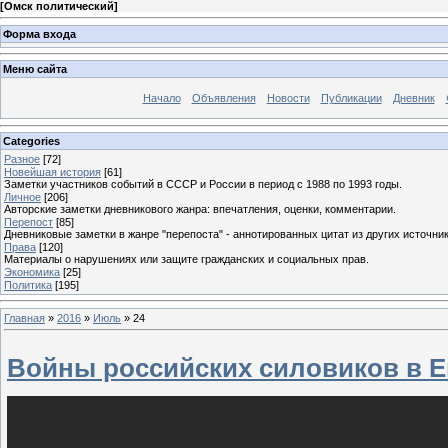
[
Омск политический
]
Форма входа
Меню сайта
Начало
Объявления
Новости
Публикации
Дневник
Categories
Разное
[72]
Новейшая история
[61]
Заметки участников событий в СССР и России в период с 1988 по 1993 годы.
Личное
[206]
Авторские заметки дневникового жанра: впечатления, оценки, комментарии.
Перепост
[85]
Дневниковые заметки в жанре "перепоста" - аннотированных цитат из других источник
Права
[120]
Материалы о нарушениях или защите гражданских и социальных прав.
Экономика
[25]
Политика
[195]
Главная
»
2016
»
Июль
»
24
Войны российских силовиков в Е