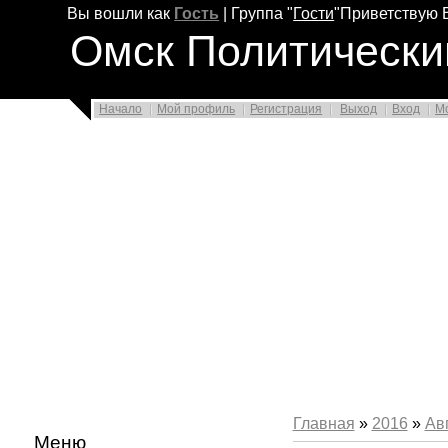
Вы вошли как
Гость
|
Группа
"
Гости
"
Приветствую 
Омск Политически
Начало
Мой профиль
Регистрация
Выход
Вход
М
Главная
»
2016
»
Ав
Меню