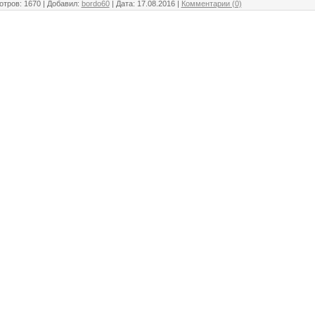
тров: 1670 | Добавил:
bordo60
| Дата:
17.08.2016
|
Комментарии (0)