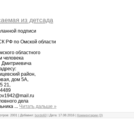
аемая из детсада
еланной подписи
СК РФ по Омской области
мского областного
м человека
 Дмитриевича
адресу:
мцевский район,
овая, дом 5А,
5 21,
34489
tov1942@mail.ru
ловного дела
льника
...
Читать дальше »
тров: 2001 | Добавил:
bordo60
| Дата:
17.08.2016
|
Комментарии (0)