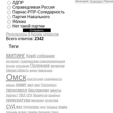
Категория:
Политика
| Просмо
ЛДПР
Справедливая Россия
Парнас-РПР-Солидарность
Партия Навального
Яблоко
Нет такой партии
Результаты
|
Архив опросов
Всего ответов:
2342
Теги
митинг
Корб
собрание
интернет
гражданская самоорганизация
Полежаев
медведев
Козлов
оппозиция
Омская область
видео
Камерцель
Омск
конституция
солидарность
пикет
мвд
мэр
Президент
яблоко
произвол
беспредел
менты
протест
УВД
ОГК
Махмутов
Шрейдер
прокуратура
милиция
политика
суд
жкх
права
Нургалиев
лдпр
Украина
площадь
мэрия
тарифы
Калганов
Омск