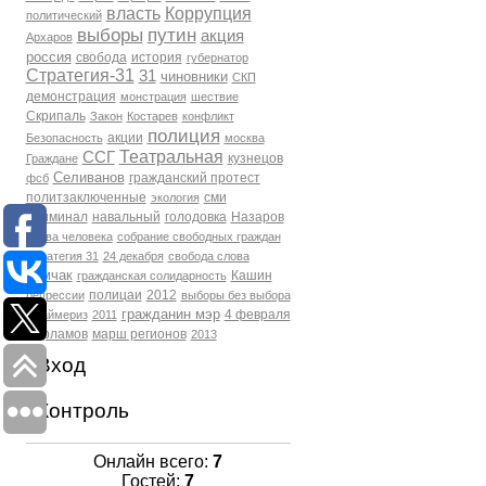
власть
Коррупция
политический
выборы
путин
акция
Архаров
россия
свобода
история
губернатор
Стратегия-31
31
чиновники
СКП
демонстрация
монстрация
шествие
Скрипаль
Закон
Костарев
конфликт
полиция
акции
Безопасность
москва
Театральная
ССГ
кузнецов
Граждане
Селиванов
гражданский протест
фсб
политзаключенные
сми
экология
Криминал
навальный
голодовка
Назаров
права человека
собрание свободных граждан
Стратегия 31
24 декабря
свобода слова
Томчак
Кашин
гражданская солидарность
полицаи
2012
репрессии
выборы без выбора
гражданин мэр
4 февраля
Праймериз
2011
Варламов
марш регионов
2013
Вход
Контроль
Онлайн всего:
7
Гостей:
7