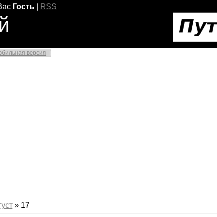
Вас
Гость
|
RSS
й
обильная версия
густ
»
17