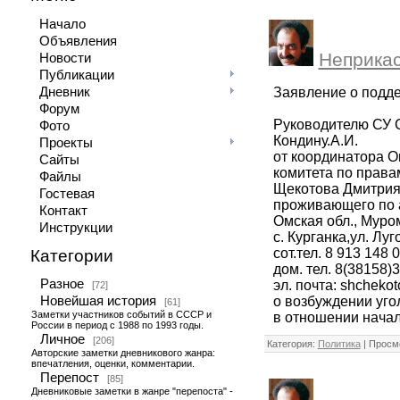
Начало
Объявления
Неприкас
Новости
Публикации
Заявление о подд
Дневник
Форум
Руководителю СУ 
Фото
Кондину.А.И.
Проекты
от координатора О
Сайты
комитета по права
Файлы
Щекотова Дмитрия
Гостевая
проживающего по 
Контакт
Омская обл., Муро
Инструкции
с. Курганка,ул. Луг
сот.тел. 8 913 148 0
Категории
дом. тел. 8(38158)
Разное
эл. почта: shcheko
[72]
о возбуждении уго
Новейшая история
[61]
Заметки участников событий в СССР и
в отношении нача
России в период с 1988 по 1993 годы.
Личное
[206]
Категория:
Политика
| Просмо
Авторские заметки дневникового жанра:
впечатления, оценки, комментарии.
Перепост
[85]
Дневниковые заметки в жанре "перепоста" -