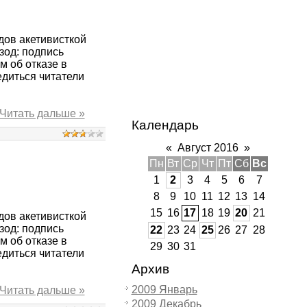
дов акетивисткой
зод: подпись
 об отказе в
едиться читатели
Читать дальше »
Календарь
«
Август 2016
»
Пн
Вт
Ср
Чт
Пт
Сб
Вс
1
2
3
4
5
6
7
8
9
10
11
12
13
14
15
16
17
18
19
20
21
дов акетивисткой
зод: подпись
22
23
24
25
26
27
28
 об отказе в
29
30
31
едиться читатели
Архив
2009 Январь
Читать дальше »
2009 Декабрь