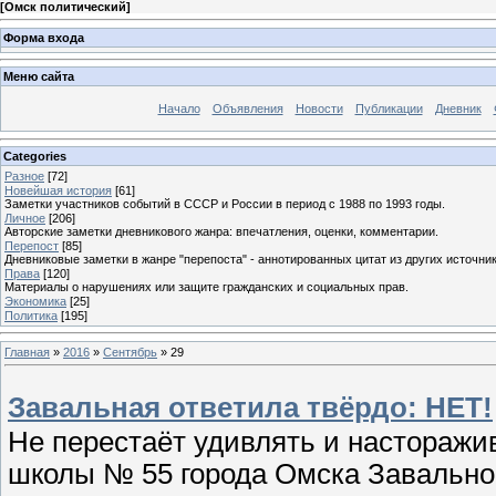
[
Омск политический
]
Форма входа
Меню сайта
Начало
Объявления
Новости
Публикации
Дневник
Categories
Разное
[72]
Новейшая история
[61]
Заметки участников событий в СССР и России в период с 1988 по 1993 годы.
Личное
[206]
Авторские заметки дневникового жанра: впечатления, оценки, комментарии.
Перепост
[85]
Дневниковые заметки в жанре "перепоста" - аннотированных цитат из других источник
Права
[120]
Материалы о нарушениях или защите гражданских и социальных прав.
Экономика
[25]
Политика
[195]
Главная
»
2016
»
Сентябрь
»
29
Завальная ответила твёрдо: НЕТ!
Не перестаёт удивлять и насторажи
школы № 55 города Омска Завальн