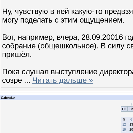
Ну, чувствую в ней какую-то предвз
могу поделать с этим ощущением.
Вот, например, вчера, 28.09.20016 
собрание (общешкольное). В силу св
пришёл.
Пока слушал выступление директора
созре
...
Читать дальше »
Calendar
«
Пн
Вт
5
6
12
13
19
20