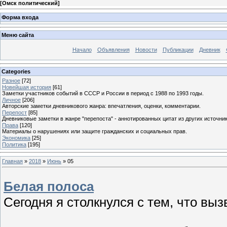
[
Омск политический
]
Форма входа
Меню сайта
Начало
Объявления
Новости
Публикации
Дневник
Categories
Разное
[72]
Новейшая история
[61]
Заметки участников событий в СССР и России в период с 1988 по 1993 годы.
Личное
[206]
Авторские заметки дневникового жанра: впечатления, оценки, комментарии.
Перепост
[85]
Дневниковые заметки в жанре "перепоста" - аннотированных цитат из других источник
Права
[120]
Материалы о нарушениях или защите гражданских и социальных прав.
Экономика
[25]
Политика
[195]
Главная
»
2018
»
Июнь
»
05
Белая полоса
Сегодня я столкнулся с тем, что вы