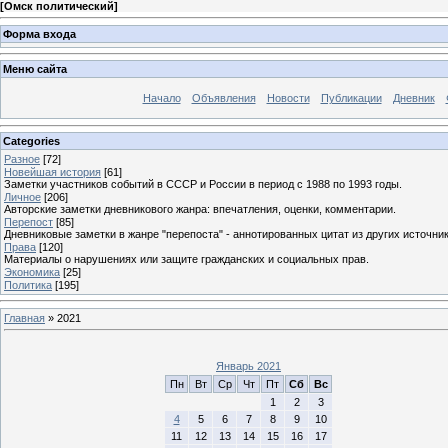
[
Омск политический
]
Форма входа
Меню сайта
Начало
Объявления
Новости
Публикации
Дневник
Categories
Разное
[72]
Новейшая история
[61]
Заметки участников событий в СССР и России в период с 1988 по 1993 годы.
Личное
[206]
Авторские заметки дневникового жанра: впечатления, оценки, комментарии.
Перепост
[85]
Дневниковые заметки в жанре "перепоста" - аннотированных цитат из других источник
Права
[120]
Материалы о нарушениях или защите гражданских и социальных прав.
Экономика
[25]
Политика
[195]
Главная
»
2021
Январь 2021
Пн
Вт
Ср
Чт
Пт
Сб
Вс
1
2
3
4
5
6
7
8
9
10
11
12
13
14
15
16
17