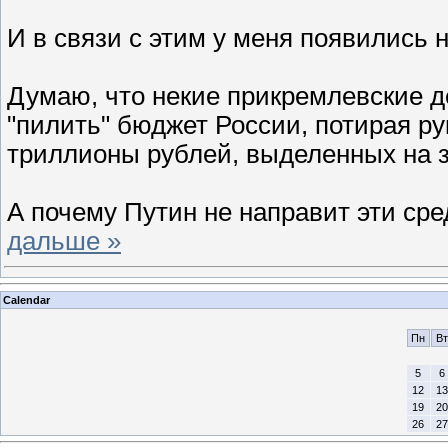
И в связи с этим у меня появились 
Думаю, что некие прикремлевские д
"пилить" бюджет России, потирая ру
триллионы рублей, выделенных на з
А почему Путин не направит эти сре
дальше »
Calendar
Пн
Вт
5
6
12
13
19
20
26
27