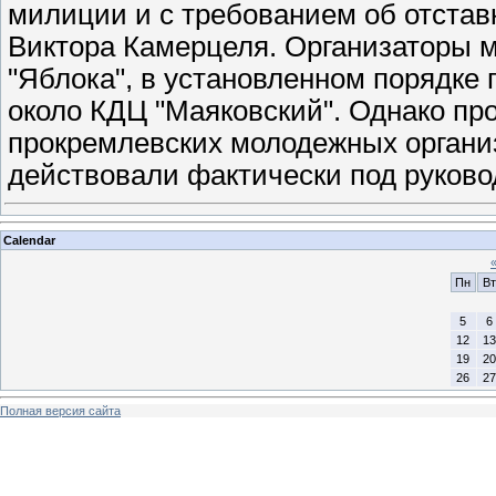
милиции и с требованием об отстав
Виктора Камерцеля. Организаторы 
"Яблока", в установленном порядке
около КДЦ "Маяковский". Однако пр
прокремлевских молодежных организ
действовали фактически под руков
Calendar
Пн
Вт
5
6
12
13
19
20
26
27
Полная версия сайта