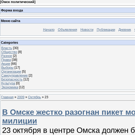
[
Омск политический
]
Форма входа
Меню сайта
Начало
Объявления
Новости
Публикации
Дневник
Categories
Власть
[30]
Общество
[8]
Разное
[2]
Права
[38]
Акции
[66]
Выборы
[17]
Организации
[5]
Самоуправление
[2]
Безопасность
[12]
Культура
[0]
Экономика
[12]
Главная
»
2009
»
Октябрь
»
23
В Омске жестко разогнан пикет 
милиции
23 октября в центре Омска должен 