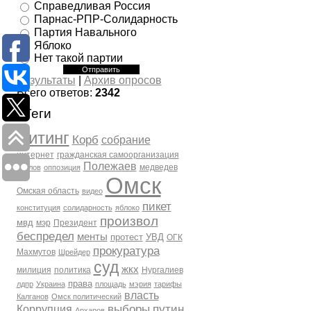
Справедливая Россия
Парнас-РПР-Солидарность
Партия Навального
Яблоко
Нет такой партии
Результаты
|
Архив опросов
Всего ответов:
2342
Теги
митинг
Корб
собрание
интернет
гражданская самоорганизация
Полежаев
медведев
Козлов
оппозиция
Омск
Омская область
видео
пикет
конституция
солидарность
яблоко
произвол
мвд
мэр
Президент
беспредел
менты
протест
УВД
ОГК
прокуратура
Махмутов
Шрейдер
суд
жкх
милиция
политика
Нургалиев
права
лдпр
Украина
площадь
мэрия
тарифы
власть
Калганов
Омск политический
выборы
путин
Коррупция
Архаров