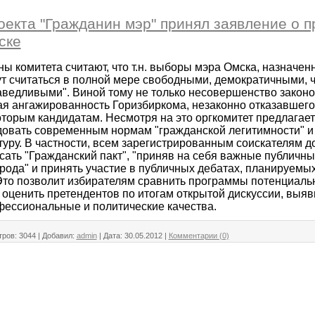
оекта "Гражданин мэр" принял заявление о 
ске
ы комитета считают, что т.н. выборы мэра Омска, назначен
ут считаться в полной мере свободными, демократичными, 
аведливыми". Виной тому не только несовершенство законод
ая ангажированность Горизбиркома, незаконно отказавшего
оторым кандидатам. Несмотря на это оргкомитет предлагае
довать современным нормам "гражданской легитимности" и
туру. В частности, всем зарегистрированным соискателям 
ать "Гражданский пакт", "приняв на себя важные публичны
рода" и принять участие в публичных дебатах, планируемы
Это позволит избирателям сравнить программы потенциаль
 оценить претендентов по итогам открытой дискуссии, выяв
фессиональные и политические качества.
ров:
3044
|
Добавил:
admin
|
Дата:
30.05.2012
|
Комментарии (0)