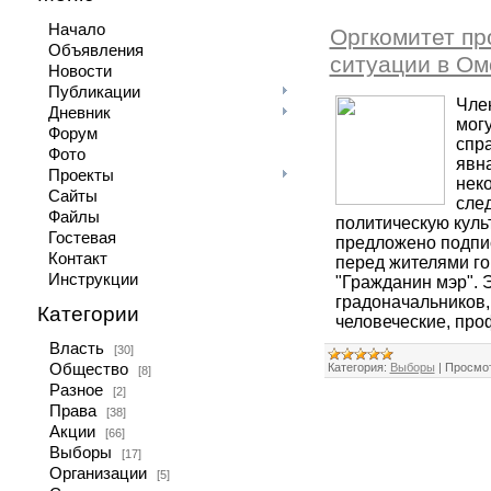
Начало
Оргкомитет пр
Объявления
ситуации в Ом
Новости
Публикации
Член
Дневник
мог
Форум
спр
Фото
явн
Проекты
нек
Сайты
сле
Файлы
политическую куль
Гостевая
предложено подпис
Контакт
перед жителями го
Инструкции
"Гражданин мэр". 
градоначальников,
Категории
человеческие, про
Власть
[30]
Общество
Категория:
Выборы
|
Просмот
[8]
Разное
[2]
Права
[38]
Акции
[66]
Выборы
[17]
Организации
[5]