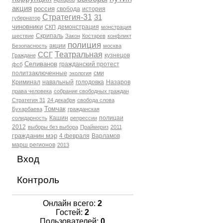
акция
россия
свобода
история
Стратегия-31
31
губернатор
чиновники
демонстрация
СКП
монстрация
Скрипаль
шествие
Закон
Костарев
конфликт
полиция
акции
Безопасность
москва
Театральная
ССГ
кузнецов
Граждане
Селиванов
гражданский протест
фсб
политзаключенные
сми
экология
Криминал
навальный
голодовка
Назаров
права человека
собрание свободных граждан
Стратегия 31
24 декабря
свобода слова
Томчак
Бухарбаева
гражданская
Кашин
полицаи
солидарность
репрессии
2012
выборы без выбора
Праймериз
2011
гражданин мэр
4 февраля
Варламов
марш регионов
2013
Вход
Контроль
Онлайн всего:
2
Гостей:
2
Пользователей:
0