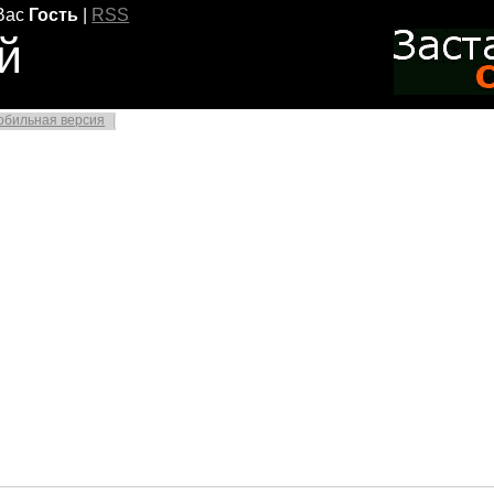
Вас
Гость
|
RSS
й
обильная версия