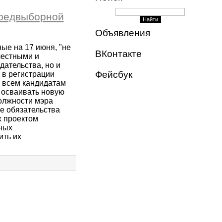
предвыборной
Объявления
ные на 17 июня, "не
ВКонтакте
честными и
ательства, но и
Фейсбук
 в регистрации
т всем кандидатам
 осваивать новую
должности мэра
е обязательства
х проектом
ных
ить их