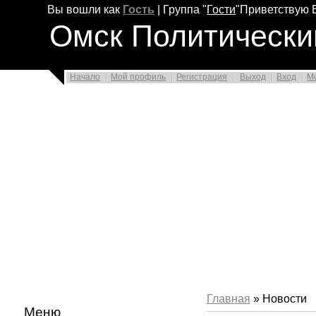
Вы вошли как
Гость
|
Группа
"
Гости
"
Приветствую 
Омск Политически
Начало
Мой профиль
Регистрация
Выход
Вход
М
Главная
» Новости
Меню