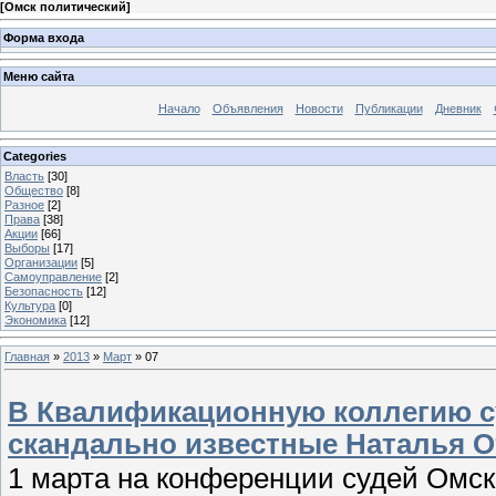
[
Омск политический
]
Форма входа
Меню сайта
Начало
Объявления
Новости
Публикации
Дневник
Categories
Власть
[30]
Общество
[8]
Разное
[2]
Права
[38]
Акции
[66]
Выборы
[17]
Организации
[5]
Самоуправление
[2]
Безопасность
[12]
Культура
[0]
Экономика
[12]
Главная
»
2013
»
Март
»
07
В Квалификационную коллегию с
скандально известные Наталья О
1 марта на конференции судей Омс