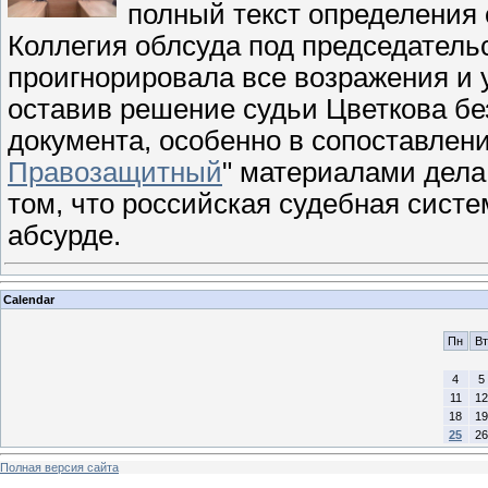
полный текст определения
Коллегия облсуда под председатель
проигнорировала все возражения и 
оставив решение судьи Цветкова бе
документа, особенно в сопоставлени
Правозащитный
" материалами дела
том, что российская судебная систе
абсурде.
Calendar
Пн
Вт
4
5
11
12
18
19
25
26
Полная версия сайта