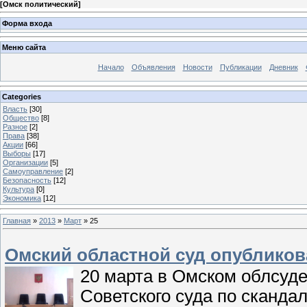
[
Омск политический
]
Форма входа
Меню сайта
Начало
Объявления
Новости
Публикации
Дневник
Categories
Власть
[30]
Общество
[8]
Разное
[2]
Права
[38]
Акции
[66]
Выборы
[17]
Организации
[5]
Самоуправление
[2]
Безопасность
[12]
Культура
[0]
Экономика
[12]
Главная
»
2013
»
Март
»
25
Омский областной суд опубликов
20 марта в Омском облсуд
Советского суда по сканда