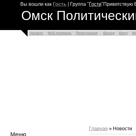
Вы вошли как
Гость
|
Группа
"
Гости
"
Приветствую 
Омск Политически
Начало
Мой профиль
Регистрация
Выход
Вход
М
Главная
» Новости
Меню