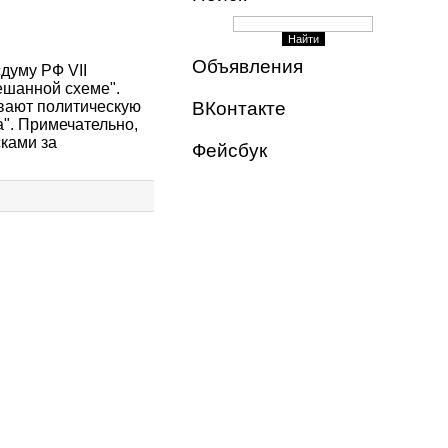
Объявления
думу РФ VII
ешанной схеме".
ивают политическую
ВКонтакте
". Примечательно,
ками за
Фейсбук