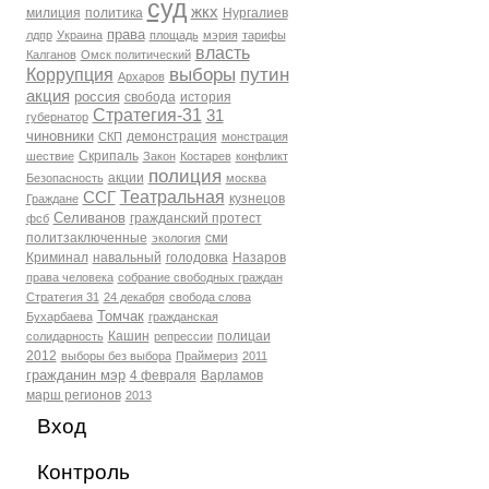
суд
жкх
милиция
политика
Нургалиев
права
лдпр
Украина
площадь
мэрия
тарифы
власть
Калганов
Омск политический
выборы
путин
Коррупция
Архаров
акция
россия
свобода
история
Стратегия-31
31
губернатор
чиновники
демонстрация
СКП
монстрация
Скрипаль
шествие
Закон
Костарев
конфликт
полиция
акции
Безопасность
москва
Театральная
ССГ
кузнецов
Граждане
Селиванов
гражданский протест
фсб
политзаключенные
сми
экология
Криминал
навальный
голодовка
Назаров
права человека
собрание свободных граждан
Стратегия 31
24 декабря
свобода слова
Томчак
Бухарбаева
гражданская
Кашин
полицаи
солидарность
репрессии
2012
выборы без выбора
Праймериз
2011
гражданин мэр
4 февраля
Варламов
марш регионов
2013
Вход
Контроль