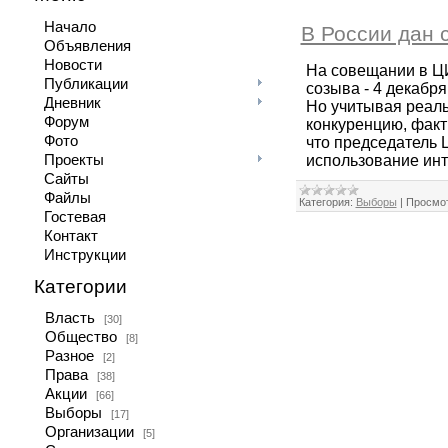
Начало
В России дан 
Объявления
Новости
На совещании в ЦИ
Публикации
созыва - 4 декабр
Дневник
Но учитывая реаль
Форум
конкуренцию, факт
Фото
что председатель 
Проекты
использование ин
Сайты
Файлы
Категория:
Выборы
|
Просмот
Гостевая
Контакт
Инструкции
Категории
Власть
[30]
Общество
[8]
Разное
[2]
Права
[38]
Акции
[66]
Выборы
[17]
Организации
[5]