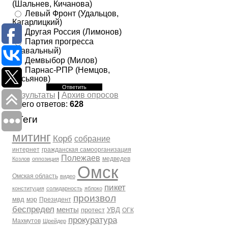
(Шальнев, Кичанова)
Левый Фронт (Удальцов,
Кагарлицкий)
Другая Россия (Лимонов)
Партия прогресса
(Навальный)
Демвыбор (Милов)
Парнас-РПР (Немцов,
Касьянов)
Результаты
|
Архив опросов
Всего ответов:
628
Теги
митинг
Корб
собрание
интернет
гражданская самоорганизация
Полежаев
медведев
Козлов
оппозиция
Омск
Омская область
видео
пикет
конституция
солидарность
яблоко
произвол
мвд
мэр
Президент
беспредел
менты
протест
УВД
ОГК
прокуратура
Махмутов
Шрейдер