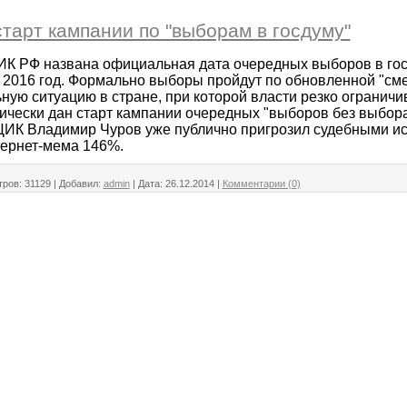
старт кампании по "выборам в госдуму"
К РФ названа официальная дата очередных выборов в гос
я 2016 год. Формально выборы пройдут по обновленной "см
ную ситуацию в стране, при которой власти резко огранич
ически дан старт кампании очередных "выборов без выбора
ЦИК Владимир Чуров уже публично пригрозил судебными ис
тернет-мема 146%.
ров:
31129
|
Добавил:
admin
|
Дата:
26.12.2014
|
Комментарии (0)