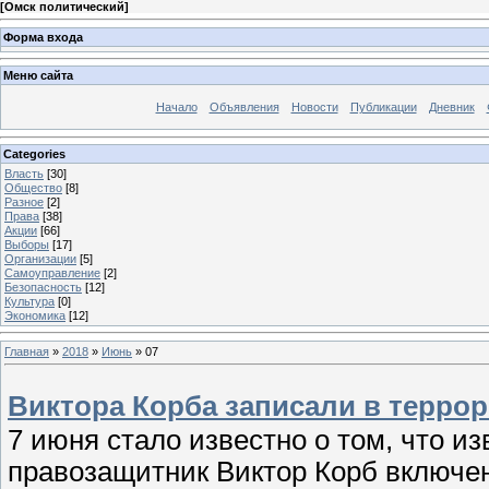
[
Омск политический
]
Форма входа
Меню сайта
Начало
Объявления
Новости
Публикации
Дневник
Categories
Власть
[30]
Общество
[8]
Разное
[2]
Права
[38]
Акции
[66]
Выборы
[17]
Организации
[5]
Самоуправление
[2]
Безопасность
[12]
Культура
[0]
Экономика
[12]
Главная
»
2018
»
Июнь
»
07
Виктора Корба записали в терро
7 июня стало известно о том, что и
правозащитник Виктор Корб включе