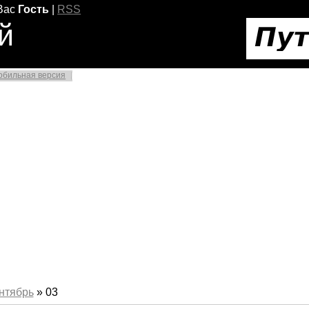
Вас
Гость
|
RSS
й
обильная версия
нтябрь
»
03