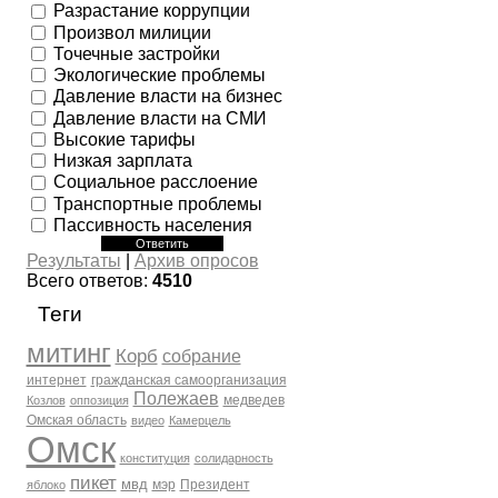
Разрастание коррупции
Произвол милиции
Точечные застройки
Экологические проблемы
Давление власти на бизнес
Давление власти на СМИ
Высокие тарифы
Низкая зарплата
Социальное расслоение
Транспортные проблемы
Пассивность населения
Результаты
|
Архив опросов
Всего ответов:
4510
Теги
митинг
Корб
собрание
интернет
гражданская самоорганизация
Полежаев
медведев
Козлов
оппозиция
Омская область
видео
Камерцель
Омск
конституция
солидарность
пикет
мвд
мэр
Президент
яблоко