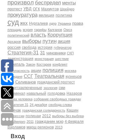
произвол
беспредел
менты
протест
УВД
ОГК
Махмутов
Шрейдер
прокуратура
милиция
политика
суд
жкх
права
Нургалиев
лдпр
Украина
площадь
мэрия
тарифы
Калганов
Омск
власть
Коррупция
политический
выборы
путин
акция
Архаров
россия
свобода
история
губернатор
Стратегия-31
31
чиновники
СКП
демонстрация
монстрация
шествие
Скрипаль
Закон
Костарев
конфликт
полиция
акции
Безопасность
москва
Театральная
ССГ
кузнецов
Граждане
Селиванов
гражданский протест
фсб
политзаключенные
сми
экология
Криминал
навальный
голодовка
Назаров
права человека
собрание свободных граждан
Стратегия 31
24 декабря
свобода слова
Томчак
Кашин
гражданская солидарность
полицаи
2012
репрессии
выборы без выбора
гражданин мэр
4 февраля
Праймериз
2011
Варламов
марш регионов
2013
Вход