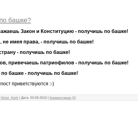
по башке?
важаешь Закон и Конституцию - получишь по башке!
 не имея права, - получишь по башке!
трану - получишь по башке!
ов, привечаешь патриофилов - получишь по башке!
по башке - получишь по башке!
пост приветствуются :-)
:
Victor_Korb
| Дата:
03.09.2010
|
Комментарии (5)