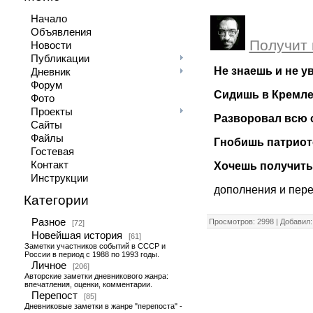
Начало
Объявления
Получит 
Новости
Публикации
Не знаешь и не у
Дневник
Форум
Сидишь в Кремле,
Фото
Проекты
Разворовал всю с
Сайты
Файлы
Гнобишь патриот
Гостевая
Контакт
Хочешь получить 
Инструкции
дополнения и пере
Категории
Разное
Просмотров: 2998 | Добавил
[72]
Новейшая история
[61]
Заметки участников событий в СССР и
России в период с 1988 по 1993 годы.
Личное
[206]
Авторские заметки дневникового жанра:
впечатления, оценки, комментарии.
Перепост
[85]
Дневниковые заметки в жанре "перепоста" -