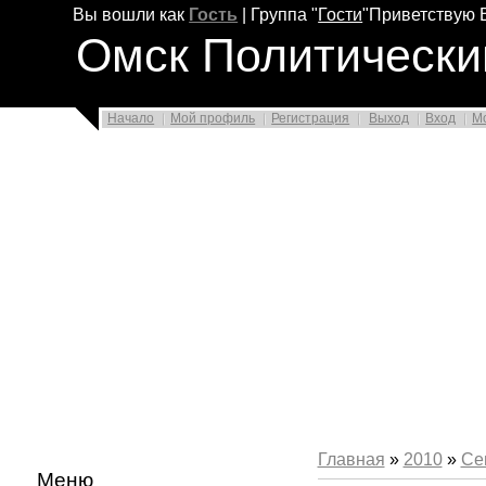
Вы вошли как
Гость
|
Группа
"
Гости
"
Приветствую 
Омск Политически
Начало
Мой профиль
Регистрация
Выход
Вход
М
Главная
»
2010
»
Се
Меню