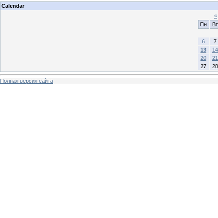
Calendar
«
Пн
Вт
6
7
13
14
20
21
27
28
Полная версия сайта