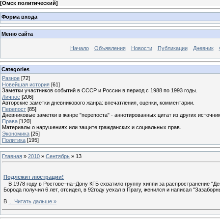
[
Омск политический
]
Форма входа
Меню сайта
Начало
Объявления
Новости
Публикации
Дневник
Categories
Разное
[72]
Новейшая история
[61]
Заметки участников событий в СССР и России в период с 1988 по 1993 годы.
Личное
[206]
Авторские заметки дневникового жанра: впечатления, оценки, комментарии.
Перепост
[85]
Дневниковые заметки в жанре "перепоста" - аннотированных цитат из других источник
Права
[120]
Материалы о нарушениях или защите гражданских и социальных прав.
Экономика
[25]
Политика
[195]
Главная
»
2010
»
Сентябрь
»
13
Подлежит люстрации!
В 1978 году в Ростове–на–Дону КГБ схватило группу хиппи за распространение "Де
Борода получил 6 лет, отсидел, в 92году уехал в Прагу, женился и написал "Зазабо
В
...
Читать дальше »