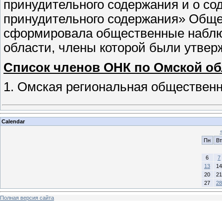
принудительного содержания и о со
принудительного содержания» Обще
сформировала общественные наблю
области, члены которой были утверж
Список членов ОНК по Омской о
1. Омская региональная обществен
Calendar
Пн
Вт
6
7
13
14
20
21
27
28
Полная версия сайта