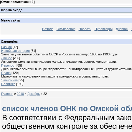
[
Омск политический
]
Форма входа
Меню сайта
Начало
Объявления
Новости
Публикации
Дневник
Categories
Разное
[72]
Новейшая история
[61]
Заметки участников событий в СССР и России в период с 1988 по 1993 годы.
Личное
[206]
Авторские заметки дневникового жанра: впечатления, оценки, комментарии.
Перепост
[85]
Дневниковые заметки в жанре "перепоста" - аннотированных цитат из других источник
Права
[120]
Материалы о нарушениях или защите гражданских и социальных прав.
Экономика
[25]
Политика
[195]
Главная
»
2010
»
Декабрь
»
22
список членов ОНК по Омской об
В соответствии с Федеральным зако
общественном контроле за обеспече