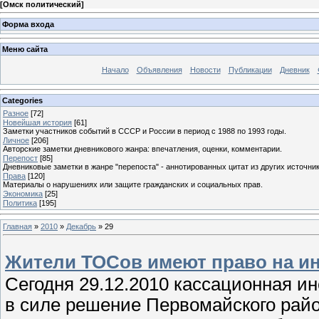
[
Омск политический
]
Форма входа
Меню сайта
Начало
Объявления
Новости
Публикации
Дневник
Categories
Разное
[72]
Новейшая история
[61]
Заметки участников событий в СССР и России в период с 1988 по 1993 годы.
Личное
[206]
Авторские заметки дневникового жанра: впечатления, оценки, комментарии.
Перепост
[85]
Дневниковые заметки в жанре "перепоста" - аннотированных цитат из других источник
Права
[120]
Материалы о нарушениях или защите гражданских и социальных прав.
Экономика
[25]
Политика
[195]
Главная
»
2010
»
Декабрь
»
29
Жители ТОСов имеют право на 
Сегодня 29.12.2010 кассационная ин
в силе решение Первомайского райо