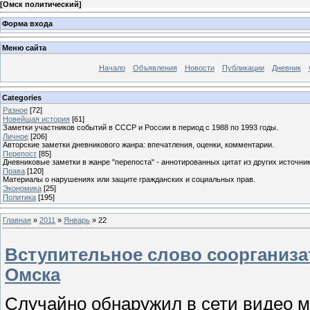
[
Омск политический
]
Форма входа
Меню сайта
Начало
Объявления
Новости
Публикации
Дневник
Categories
Разное
[72]
Новейшая история
[61]
Заметки участников событий в СССР и России в период с 1988 по 1993 годы.
Личное
[206]
Авторские заметки дневникового жанра: впечатления, оценки, комментарии.
Перепост
[85]
Дневниковые заметки в жанре "перепоста" - аннотированных цитат из других источник
Права
[120]
Материалы о нарушениях или защите гражданских и социальных прав.
Экономика
[25]
Политика
[195]
Главная
»
2011
»
Январь
»
22
Вступительное слово соорганиза
Омска
Случайно обнаружил в сети видео м