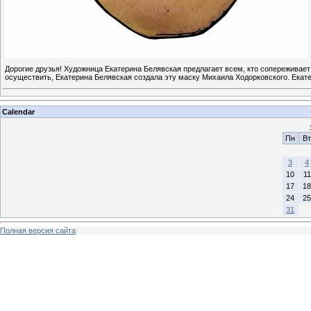
Дорогие друзья! Художница Екатерина Белявская предлагает всем, кто сопереживает
осуществить, Екатерина Белявская создала эту маску Михаила Ходорковского. Екат
Calendar
Пн
Вт
3
4
10
11
17
18
24
25
31
Полная версия сайта