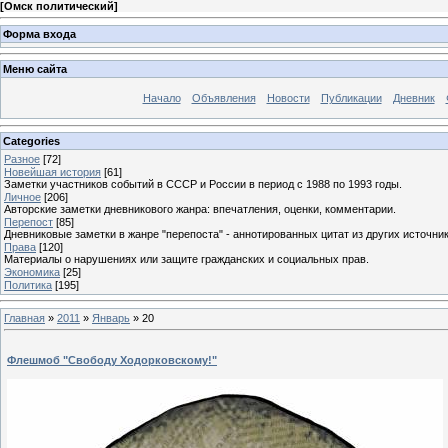
[
Омск политический
]
Форма входа
Меню сайта
Начало
Объявления
Новости
Публикации
Дневник
Categories
Разное
[72]
Новейшая история
[61]
Заметки участников событий в СССР и России в период с 1988 по 1993 годы.
Личное
[206]
Авторские заметки дневникового жанра: впечатления, оценки, комментарии.
Перепост
[85]
Дневниковые заметки в жанре "перепоста" - аннотированных цитат из других источник
Права
[120]
Материалы о нарушениях или защите гражданских и социальных прав.
Экономика
[25]
Политика
[195]
Главная
»
2011
»
Январь
»
20
Флешмоб "Свободу Ходорковскому!"