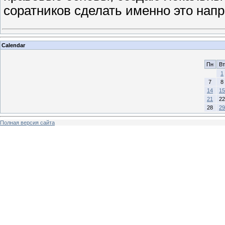
соратников сделать именно это нап
Calendar
Пн
Вт
1
7
8
14
15
21
22
28
29
Полная версия сайта