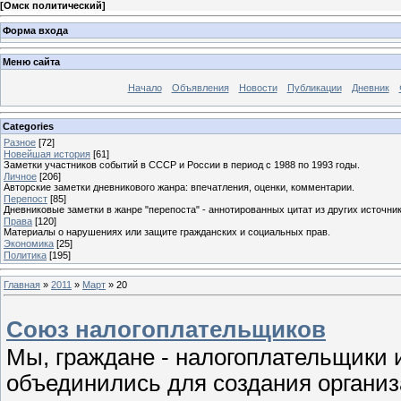
[
Омск политический
]
Форма входа
Меню сайта
Начало
Объявления
Новости
Публикации
Дневник
Categories
Разное
[72]
Новейшая история
[61]
Заметки участников событий в СССР и России в период с 1988 по 1993 годы.
Личное
[206]
Авторские заметки дневникового жанра: впечатления, оценки, комментарии.
Перепост
[85]
Дневниковые заметки в жанре "перепоста" - аннотированных цитат из других источник
Права
[120]
Материалы о нарушениях или защите гражданских и социальных прав.
Экономика
[25]
Политика
[195]
Главная
»
2011
»
Март
»
20
Союз налогоплательщиков
Мы, граждане - налогоплательщики
объединились для создания организ