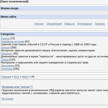
[
Омск политический
]
Форма входа
Меню сайта
Начало
Объявления
Новости
Публикации
Дневник
Categories
Разное
[72]
Новейшая история
[61]
Заметки участников событий в СССР и России в период с 1988 по 1993 годы.
Личное
[206]
Авторские заметки дневникового жанра: впечатления, оценки, комментарии.
Перепост
[85]
Дневниковые заметки в жанре "перепоста" - аннотированных цитат из других источник
Права
[120]
Материалы о нарушениях или защите гражданских и социальных прав.
Экономика
[25]
Политика
[195]
Главная
»
2011
»
Март
»
24
Полиция или “мусор”?
Практика назначения в региональные УВД варягов при всех минусах имеет свои пл
коррупционных связей с силовиками, слишком расслабляться.
Источник