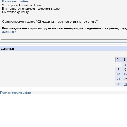
Путин вас любит
Это кортеж Путина в Чечне.
В интернете появилось такое вот видео.
Смотрите до конца.
Один из комментариев "92 машины.... зае...ся считать чес слово"
Рекомендовано к просмотру всем пенсионерам, многодетным и их детям, студ
дальше »
Calendar
Пн
Вт
1
7
8
14
15
21
22
28
29
Полная версия сайта