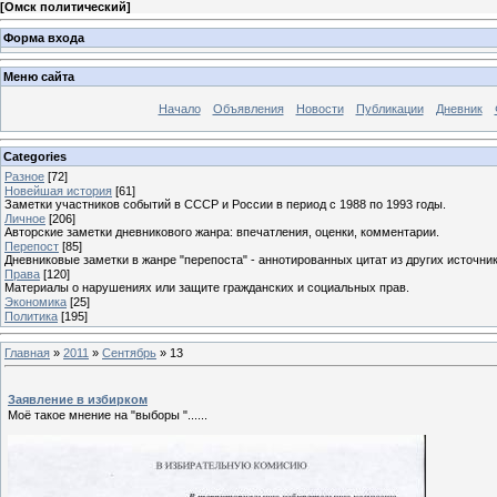
[
Омск политический
]
Форма входа
Меню сайта
Начало
Объявления
Новости
Публикации
Дневник
Categories
Разное
[72]
Новейшая история
[61]
Заметки участников событий в СССР и России в период с 1988 по 1993 годы.
Личное
[206]
Авторские заметки дневникового жанра: впечатления, оценки, комментарии.
Перепост
[85]
Дневниковые заметки в жанре "перепоста" - аннотированных цитат из других источник
Права
[120]
Материалы о нарушениях или защите гражданских и социальных прав.
Экономика
[25]
Политика
[195]
Главная
»
2011
»
Сентябрь
»
13
Заявление в избирком
Моё такое мнение на "выборы "......