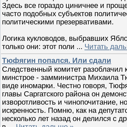
Здесь все гораздо циничнее и проще
часто подобных субъектов политиче
политическими презервативами.
Логика кукловодов, выбравших Яблок
только они: этот поли
...
Читать даль
Тюфягин попался. Или сдали
Следственный комитет разоблачил 
минстрое - замминистра Михаила Т
виде иномарки. Честно говоря, Тюф
главы Саргатского района он демон
изворотливость и чинопочитание, но 
искренность. Помню, как на депута
несколько лет назад он делился с 
в
...
Читать дальше »