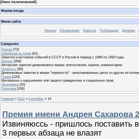
[
Омск политический
]
Форма входа
Меню сайта
Начало
Объявления
Новости
Публикации
Дневник
Categories
Разное
[72]
Новейшая история
[61]
Заметки участников событий в СССР и России в период с 1988 по 1993 годы.
Личное
[206]
Авторские заметки дневникового жанра: впечатления, оценки, комментарии.
Перепост
[85]
Дневниковые заметки в жанре "перепоста" - аннотированных цитат из других источник
Права
[120]
Материалы о нарушениях или защите гражданских и социальных прав.
Экономика
[25]
Политика
[195]
Главная
»
2011
»
Сентябрь
»
14
Премия имени Андрея Сахарова 20
Извиняюссь - пришлось поставить в
3 первых абзаца не влазят