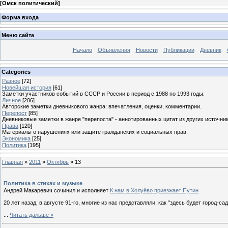
[
Омск политический
]
Форма входа
Меню сайта
Начало
Объявления
Новости
Публикации
Дневник
Categories
Разное
[72]
Новейшая история
[61]
Заметки участников событий в СССР и России в период с 1988 по 1993 годы.
Личное
[206]
Авторские заметки дневникового жанра: впечатления, оценки, комментарии.
Перепост
[85]
Дневниковые заметки в жанре "перепоста" - аннотированных цитат из других источник
Права
[120]
Материалы о нарушениях или защите гражданских и социальных прав.
Экономика
[25]
Политика
[195]
Главная
»
2011
»
Октябрь
»
13
Политика в стихах и музыке
Андрей Макаревич сочинил и исполняет
К нам в Холуёво приезжает Путин
20 лет назад, в августе 91-го, многие из нас представляли, как "здесь будет город
...
Читать дальше »