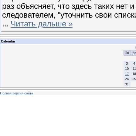
раз объясняет, что здесь таких нет
следователем, "уточнить свои списки
...
Читать дальше »
Calendar
Пн
Вт
3
4
10
11
17
18
24
25
31
Полная версия сайта