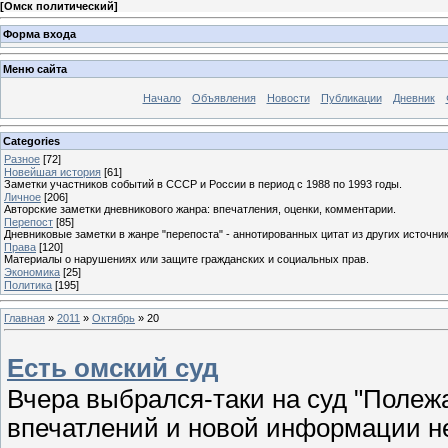
[
Омск политический
]
Форма входа
Меню сайта
Начало
Объявления
Новости
Публикации
Дневник
Categories
Разное
[72]
Новейшая история
[61]
Заметки участников событий в СССР и России в период с 1988 по 1993 годы.
Личное
[206]
Авторские заметки дневникового жанра: впечатления, оценки, комментарии.
Перепост
[85]
Дневниковые заметки в жанре "перепоста" - аннотированных цитат из других источник
Права
[120]
Материалы о нарушениях или защите гражданских и социальных прав.
Экономика
[25]
Политика
[195]
Главная
»
2011
»
Октябрь
»
20
Есть омский суд
Вчера выбрался-таки на суд "Полеж
впечатлений и новой информации не