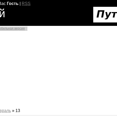
Вас
Гость
|
RSS
й
обильная версия
враль
»
13