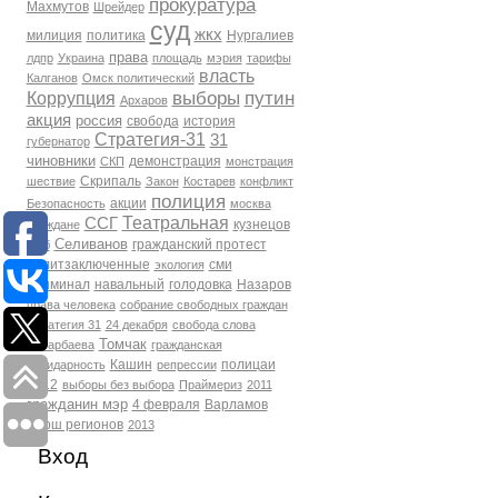
прокуратура
Махмутов
Шрейдер
суд
жкх
милиция
политика
Нургалиев
права
лдпр
Украина
площадь
мэрия
тарифы
власть
Калганов
Омск политический
выборы
путин
Коррупция
Архаров
акция
россия
свобода
история
Стратегия-31
31
губернатор
чиновники
демонстрация
СКП
монстрация
Скрипаль
шествие
Закон
Костарев
конфликт
полиция
акции
Безопасность
москва
Театральная
ССГ
кузнецов
Граждане
Селиванов
гражданский протест
фсб
политзаключенные
сми
экология
Криминал
навальный
голодовка
Назаров
права человека
собрание свободных граждан
Стратегия 31
24 декабря
свобода слова
Томчак
Бухарбаева
гражданская
Кашин
полицаи
солидарность
репрессии
2012
выборы без выбора
Праймериз
2011
гражданин мэр
4 февраля
Варламов
марш регионов
2013
Вход