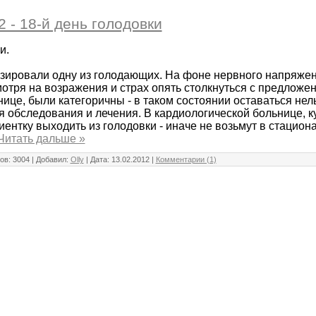
 - 18-й день голодовки
и.
зировали одну из голодающих. На фоне нервного напряжен
смотря на возражения и страх опять столкнуться с предложе
нице, были категоричны - в таком состоянии оставаться нел
я обследования и лечения. В кардиологической больнице, ку
ентку выходить из голодовки - иначе не возьмут в стациона
Читать дальше »
ов: 3004 | Добавил:
Olly
| Дата:
13.02.2012
|
Комментарии (1)