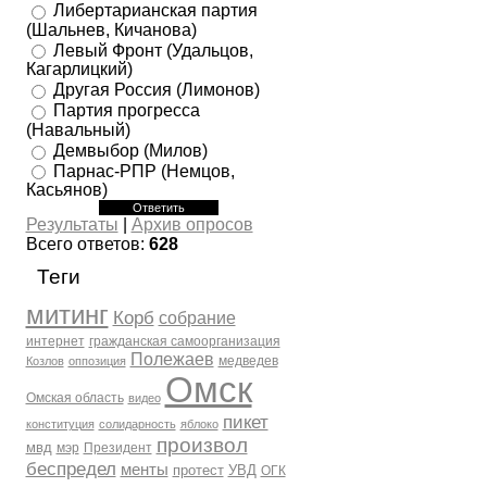
Либертарианская партия
(Шальнев, Кичанова)
Левый Фронт (Удальцов,
Кагарлицкий)
Другая Россия (Лимонов)
Партия прогресса
(Навальный)
Демвыбор (Милов)
Парнас-РПР (Немцов,
Касьянов)
Результаты
|
Архив опросов
Всего ответов:
628
Теги
митинг
Корб
собрание
интернет
гражданская самоорганизация
Полежаев
медведев
Козлов
оппозиция
Омск
Омская область
видео
пикет
конституция
солидарность
яблоко
произвол
мвд
мэр
Президент
беспредел
менты
протест
УВД
ОГК