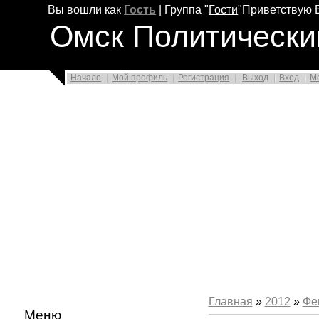
Вы вошли как
Гость
|
Группа
"
Гости
"
Приветствую 
Омск Политически
Начало
Мой профиль
Регистрация
Выход
Вход
М
Главная
»
2012
»
Фе
Меню