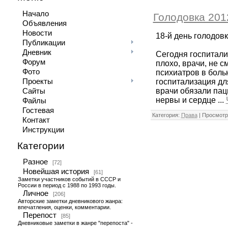
Начало
Голодовка 2012
Объявления
Новости
18-й день голодовк
Публикации
Дневник
Сегодня госпитали
Форум
плохо, врачи, не 
Фото
психиатров в боль
Проекты
госпитализация дл
врачи обязали паци
Сайты
нервы и сердце
...
Файлы
Гостевая
Категория:
Права
| Просмотр
Контакт
Инструкции
Категории
Разное
[72]
Новейшая история
[61]
Заметки участников событий в СССР и
России в период с 1988 по 1993 годы.
Личное
[206]
Авторские заметки дневникового жанра:
впечатления, оценки, комментарии.
Перепост
[85]
Дневниковые заметки в жанре "перепоста" -