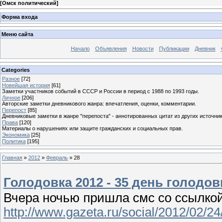
[
Омск политический
]
Форма входа
Меню сайта
Начало
Объявления
Новости
Публикации
Дневник
Categories
Разное
[72]
Новейшая история
[61]
Заметки участников событий в СССР и России в период с 1988 по 1993 годы.
Личное
[206]
Авторские заметки дневникового жанра: впечатления, оценки, комментарии.
Перепост
[85]
Дневниковые заметки в жанре "перепоста" - аннотированных цитат из других источник
Права
[120]
Материалы о нарушениях или защите гражданских и социальных прав.
Экономика
[25]
Политика
[195]
Главная
»
2012
»
Февраль
»
28
Голодовка 2012 - 35 день голодов
Вчера ночью пришла смс со ссылкой
http://www.gazeta.ru/social/2012/02/2