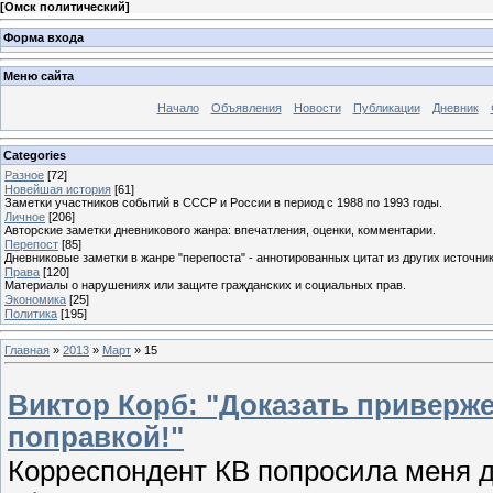
[
Омск политический
]
Форма входа
Меню сайта
Начало
Объявления
Новости
Публикации
Дневник
Categories
Разное
[72]
Новейшая история
[61]
Заметки участников событий в СССР и России в период с 1988 по 1993 годы.
Личное
[206]
Авторские заметки дневникового жанра: впечатления, оценки, комментарии.
Перепост
[85]
Дневниковые заметки в жанре "перепоста" - аннотированных цитат из других источник
Права
[120]
Материалы о нарушениях или защите гражданских и социальных прав.
Экономика
[25]
Политика
[195]
Главная
»
2013
»
Март
»
15
Виктор Корб: "Доказать приверж
поправкой!"
Корреспондент КВ попросила меня д