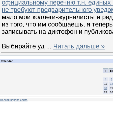
официальному перечню т.н. единых 
не требуют предварительного уведо
мало мои коллеги-журналисты и ред
из того, что им сообщаешь, я тепер
записывать на диктофон и публиков
Выбирайте уд
...
Читать дальше »
Calendar
Пн
Вт
4
5
11
12
18
19
25
26
Полная версия сайта