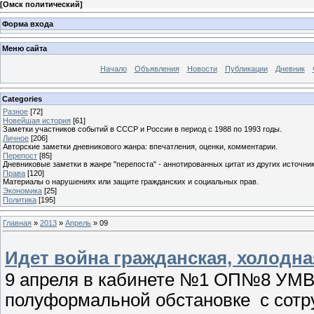
[
Омск политический
]
Форма входа
Меню сайта
Начало
Объявления
Новости
Публикации
Дневник
Categories
Разное
[72]
Новейшая история
[61]
Заметки участников событий в СССР и России в период с 1988 по 1993 годы.
Личное
[206]
Авторские заметки дневникового жанра: впечатления, оценки, комментарии.
Перепост
[85]
Дневниковые заметки в жанре "перепоста" - аннотированных цитат из других источник
Права
[120]
Материалы о нарушениях или защите гражданских и социальных прав.
Экономика
[25]
Политика
[195]
Главная
»
2013
»
Апрель
»
09
Идет война гражданская, холодна
9 апреля в кабинете №1 ОП№8 УМВД
полуформальной обстановке с сот