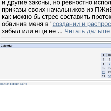
и другие законы, но ревностно ис
приказы своих начальников из ПЖи
как можно быстрее составить проток
обвинив меня в "
создании и распро
забыл или еще не
...
Читать дальше
Calendar
Пн
Вт
1
2
8
9
15
16
22
23
29
30
Полная версия сайта