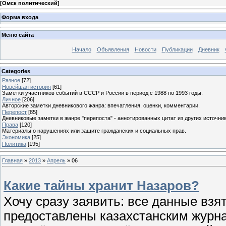
[
Омск политический
]
Форма входа
Меню сайта
Начало
Объявления
Новости
Публикации
Дневник
Categories
Разное
[72]
Новейшая история
[61]
Заметки участников событий в СССР и России в период с 1988 по 1993 годы.
Личное
[206]
Авторские заметки дневникового жанра: впечатления, оценки, комментарии.
Перепост
[85]
Дневниковые заметки в жанре "перепоста" - аннотированных цитат из других источник
Права
[120]
Материалы о нарушениях или защите гражданских и социальных прав.
Экономика
[25]
Политика
[195]
Главная
»
2013
»
Апрель
»
06
Какие тайны хранит Назаров?
Хочу сразу заявить: все данные взя
предоставлены казахстанским журн