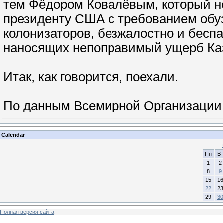
тем Фёдором Ковалёвым, который н
президенту США с требованием обу
колонизаторов, безжалостно и бес
наносящих непоправимый ущерб Каз
Итак, как говорится, поехали.
По данным Всемирной Организации
Calendar
Пн
Вт
1
2
8
9
15
16
22
23
29
30
Полная версия сайта