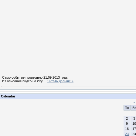
Само событие произошло 21.09.2013 года
Из описания видео на юту
...
Читать дальше »
Calendar
«
Пн
Вт
2
3
9
10
16
17
23
24