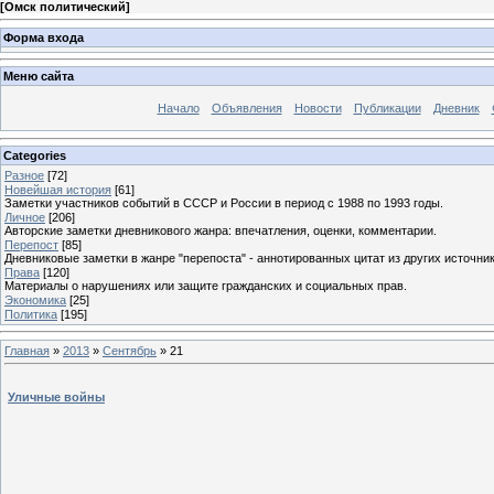
[
Омск политический
]
Форма входа
Меню сайта
Начало
Объявления
Новости
Публикации
Дневник
Categories
Разное
[72]
Новейшая история
[61]
Заметки участников событий в СССР и России в период с 1988 по 1993 годы.
Личное
[206]
Авторские заметки дневникового жанра: впечатления, оценки, комментарии.
Перепост
[85]
Дневниковые заметки в жанре "перепоста" - аннотированных цитат из других источник
Права
[120]
Материалы о нарушениях или защите гражданских и социальных прав.
Экономика
[25]
Политика
[195]
Главная
»
2013
»
Сентябрь
»
21
Уличные войны