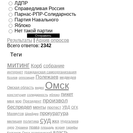
ЛДПР
Справедливая Россия
Парнас-РПР-Солидарность
Партия Навального
Яблоко
Нет такой партии
Результаты
|
Архив опросов
Всего ответов:
2342
Теги
митинг
Корб
собрание
интернет
гражданская самоорганизация
Полежаев
медведев
Козлов
оппозиция
Омск
Омская область
видео
пикет
конституция
солидарность
яблоко
произвол
мвд
мэр
Президент
беспредел
менты
протест
УВД
ОГК
прокуратура
Махмутов
Шрейдер
суд
жкх
милиция
политика
Нургалиев
права
лдпр
Украина
площадь
мэрия
тарифы
власть
Калганов
Омск политический