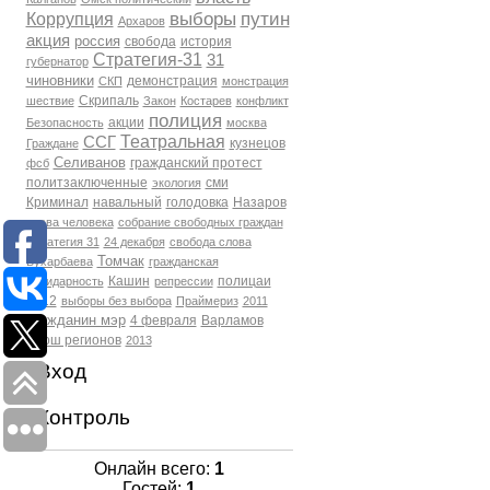
выборы
путин
Коррупция
Архаров
акция
россия
свобода
история
Стратегия-31
31
губернатор
чиновники
демонстрация
СКП
монстрация
Скрипаль
шествие
Закон
Костарев
конфликт
полиция
акции
Безопасность
москва
Театральная
ССГ
кузнецов
Граждане
Селиванов
гражданский протест
фсб
политзаключенные
сми
экология
Криминал
навальный
голодовка
Назаров
права человека
собрание свободных граждан
Стратегия 31
24 декабря
свобода слова
Томчак
Бухарбаева
гражданская
Кашин
полицаи
солидарность
репрессии
2012
выборы без выбора
Праймериз
2011
гражданин мэр
4 февраля
Варламов
марш регионов
2013
Вход
Контроль
Онлайн всего:
1
Гостей:
1