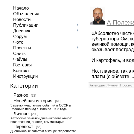
Начало
Объявления
Новости
А Полежа
Публикации
Дневник
«Абсолютно честн
Форум
губернатора Омско
Фото
великой помощи, к
Проекты
оказывает пострад
Сайты
Файлы
И картофель, и во
Гостевая
Контакт
Но, главное, так э
платы (с обязате
..
Инструкции
Категории
Категория:
Личное
| Просмотр
Разное
[72]
Новейшая история
[61]
Заметки участников событий в СССР и
России в период с 1988 по 1993 годы.
Личное
[206]
Авторские заметки дневникового жанра:
впечатления, оценки, комментарии.
Перепост
[85]
Дневниковые заметки в жанре "перепоста" -