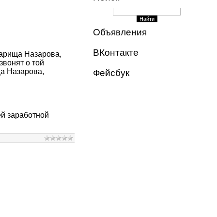
Объявления
ВКонтакте
арища Назарова,
звонят о той
ща Назарова,
Фейсбук
ей заработной