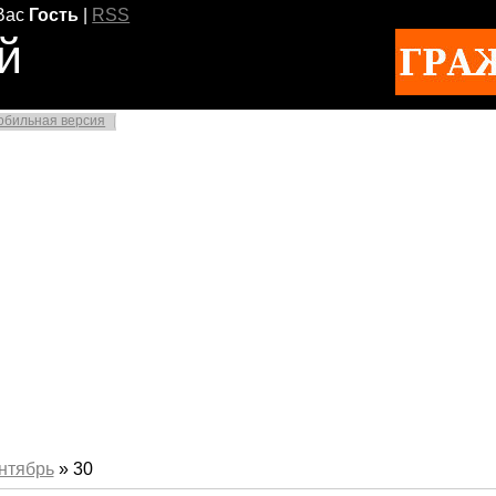
Вас
Гость
|
RSS
й
обильная версия
нтябрь
»
30