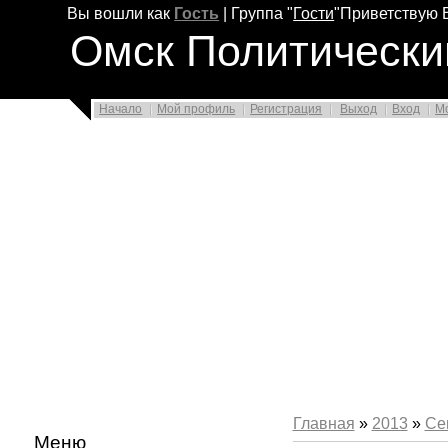
Вы вошли как
Гость
|
Группа
"
Гости
"
Приветствую 
Омск Политически
Начало
Мой профиль
Регистрация
Выход
Вход
М
Главная
»
2013
»
Се
Меню