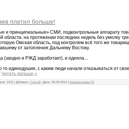
ев платил больше!
ые и принципиальные» СМИ, подконтрольные аппарату тов
й области, на протяжении последних недель без умолку тре
оторую Омская область, под контролем всё того же товари
авшему от затопления Дальнему Востоку.
да (заодно и РЖД заработает), и одеяла…
то то единодушие, с каким люди начали отказываться от сво
.
Читать дальше »
ов: 2115 | Добавил:
Сергей
| Дата:
30.09.2013
|
Комментарии (0)