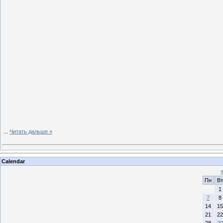
...
Читать дальше »
Calendar
Пн
Вт
1
7
8
14
15
21
22
28
29