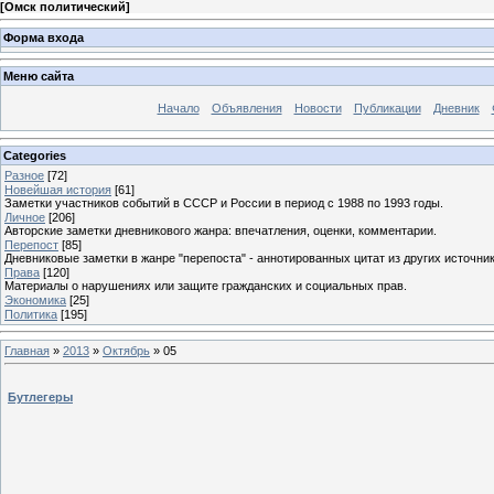
[
Омск политический
]
Форма входа
Меню сайта
Начало
Объявления
Новости
Публикации
Дневник
Categories
Разное
[72]
Новейшая история
[61]
Заметки участников событий в СССР и России в период с 1988 по 1993 годы.
Личное
[206]
Авторские заметки дневникового жанра: впечатления, оценки, комментарии.
Перепост
[85]
Дневниковые заметки в жанре "перепоста" - аннотированных цитат из других источник
Права
[120]
Материалы о нарушениях или защите гражданских и социальных прав.
Экономика
[25]
Политика
[195]
Главная
»
2013
»
Октябрь
»
05
Бутлегеры