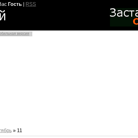
Вас
Гость
|
RSS
й
обильная версия
тябрь
»
11