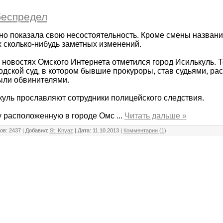
беспредел
 показала свою несостоятельность. Кроме смены названия
 сколько-нибудь заметных изменений.
 новостях Омского Интернета отметился город Исилькуль. 
одской суд, в котором бывшие прокуроры, став судьями, ра
ыли обвинителями.
ькуль прославляют сотрудники полицейского следствия.
у расположенную в городе Омс
...
Читать дальше »
ов: 2437 | Добавил:
St_Knyaz
| Дата:
11.10.2013
|
Комментарии (1)