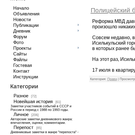
Начало
Полицейский 
Объявления
Новости
Реформа МВД давно
Публикации
произошло никаких
Дневник
Форум
Совсем недавно, в
Фото
Исилькульский гор
Проекты
в которых ранее б
Сайты
На этот раз, Исил
Файлы
Гостевая
17 июля в квартир
Контакт
Инструкции
Категория:
Права
| Просмотр
Категории
Разное
[72]
Новейшая история
[61]
Заметки участников событий в СССР и
России в период с 1988 по 1993 годы.
Личное
[206]
Авторские заметки дневникового жанра:
впечатления, оценки, комментарии.
Перепост
[85]
Дневниковые заметки в жанре "перепоста" -