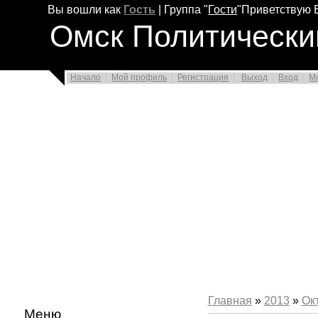
Вы вошли как
Гость
|
Группа
"
Гости
"
Приветствую 
Омск Политически
Начало
Мой профиль
Регистрация
Выход
Вход
М
Главная
»
2013
»
Ок
Меню