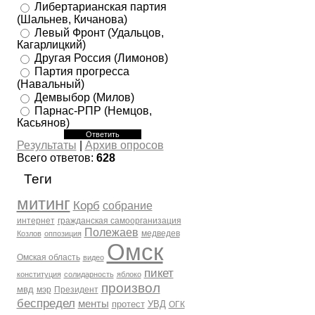
Либертарианская партия
(Шальнев, Кичанова)
Левый Фронт (Удальцов,
Кагарлицкий)
Другая Россия (Лимонов)
Партия прогресса
(Навальный)
Демвыбор (Милов)
Парнас-РПР (Немцов,
Касьянов)
Результаты
|
Архив опросов
Всего ответов:
628
Теги
митинг
Корб
собрание
интернет
гражданская самоорганизация
Полежаев
медведев
Козлов
оппозиция
Омск
Омская область
видео
пикет
конституция
солидарность
яблоко
произвол
мвд
мэр
Президент
беспредел
менты
протест
УВД
ОГК