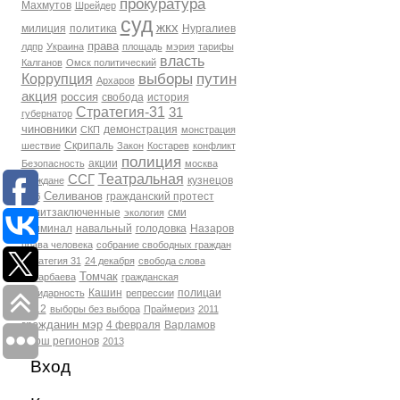
прокуратура
Махмутов
Шрейдер
суд
жкх
милиция
политика
Нургалиев
права
лдпр
Украина
площадь
мэрия
тарифы
власть
Калганов
Омск политический
выборы
путин
Коррупция
Архаров
акция
россия
свобода
история
Стратегия-31
31
губернатор
чиновники
демонстрация
СКП
монстрация
Скрипаль
шествие
Закон
Костарев
конфликт
полиция
акции
Безопасность
москва
Театральная
ССГ
кузнецов
Граждане
Селиванов
гражданский протест
фсб
политзаключенные
сми
экология
Криминал
навальный
голодовка
Назаров
права человека
собрание свободных граждан
Стратегия 31
24 декабря
свобода слова
Томчак
Бухарбаева
гражданская
Кашин
полицаи
солидарность
репрессии
2012
выборы без выбора
Праймериз
2011
гражданин мэр
4 февраля
Варламов
марш регионов
2013
Вход