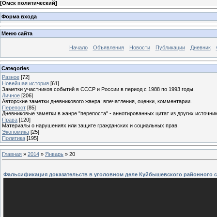
[
Омск политический
]
Форма входа
Меню сайта
Начало
Объявления
Новости
Публикации
Дневник
Categories
Разное
[72]
Новейшая история
[61]
Заметки участников событий в СССР и России в период с 1988 по 1993 годы.
Личное
[206]
Авторские заметки дневникового жанра: впечатления, оценки, комментарии.
Перепост
[85]
Дневниковые заметки в жанре "перепоста" - аннотированных цитат из других источник
Права
[120]
Материалы о нарушениях или защите гражданских и социальных прав.
Экономика
[25]
Политика
[195]
Главная
»
2014
»
Январь
»
20
Фальсификация доказательств в уголовном деле Куйбышевского районного с