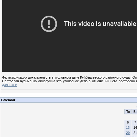
Фальсификация доказательств в уголовном деле Куйбышевского районного суда г.Ом
Святослав Кузьменко обнаружил что уголовное дело в отношении него построено
дальше »
Calendar
Пн
Вт
6
7
13
14
20
21