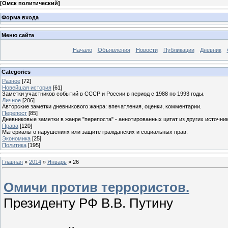
[
Омск политический
]
Форма входа
Меню сайта
Начало
Объявления
Новости
Публикации
Дневник
Categories
Разное
[72]
Новейшая история
[61]
Заметки участников событий в СССР и России в период с 1988 по 1993 годы.
Личное
[206]
Авторские заметки дневникового жанра: впечатления, оценки, комментарии.
Перепост
[85]
Дневниковые заметки в жанре "перепоста" - аннотированных цитат из других источник
Права
[120]
Материалы о нарушениях или защите гражданских и социальных прав.
Экономика
[25]
Политика
[195]
Главная
»
2014
»
Январь
»
26
Омичи против террористов.
Президенту РФ В.В. Путину