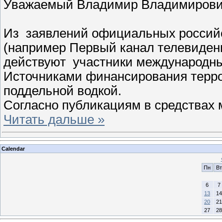
Уважаемый Владимир Владимиров
Из заявлений официальных россий
(например Первый канал телевидени
действуют участники международны
Источниками финансирования терро
поддельной водкой.
Согласно публикациям в средствах
Читать дальше »
Calendar
Пн
Вт
6
7
13
14
20
21
27
28