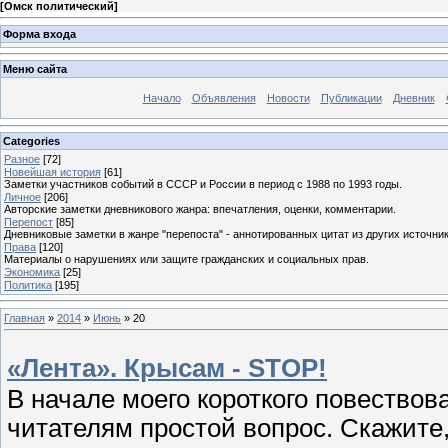
[
Омск политический
]
Форма входа
Меню сайта
Начало
Объявления
Новости
Публикации
Дневник
Categories
Разное
[72]
Новейшая история
[61]
Заметки участников событий в СССР и России в период с 1988 по 1993 годы.
Личное
[206]
Авторские заметки дневникового жанра: впечатления, оценки, комментарии.
Перепост
[85]
Дневниковые заметки в жанре "перепоста" - аннотированных цитат из других источник
Права
[120]
Материалы о нарушениях или защите гражданских и социальных прав.
Экономика
[25]
Политика
[195]
Главная
»
2014
»
Июнь
»
20
«Лента». Крысам - STOP!
В начале моего короткого повествов
читателям простой вопрос. Скажите,