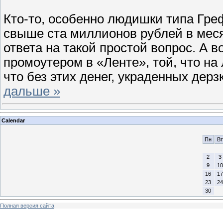
Кто-то, особенно людишки типа Гр
свыше ста миллионов рублей в меся
ответа на такой простой вопрос. А 
промоутером в «Ленте», той, что на
что без этих денег, украденных дерз
дальше »
Calendar
Пн
Вт
2
3
9
10
16
17
23
24
30
Полная версия сайта