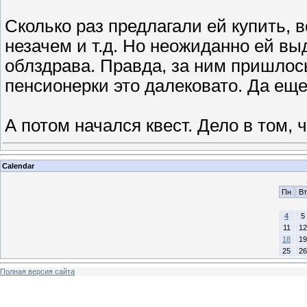
Сколько раз предлагали ей купить, в
незачем и т.д. Но неожиданно ей в
облздрава. Правда, за ним пришлось
пенсионерки это далековато. Да ещ
А потом начался квест. Дело в том, 
Calendar
Пн
Вт
4
5
11
12
18
19
25
26
Полная версия сайта