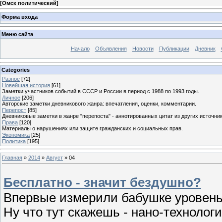
[
Омск политический
]
Форма входа
Меню сайта
Начало
Объявления
Новости
Публикации
Дневник
Categories
Разное
[72]
Новейшая история
[61]
Заметки участников событий в СССР и России в период с 1988 по 1993 годы.
Личное
[206]
Авторские заметки дневникового жанра: впечатления, оценки, комментарии.
Перепост
[85]
Дневниковые заметки в жанре "перепоста" - аннотированных цитат из других источник
Права
[120]
Материалы о нарушениях или защите гражданских и социальных прав.
Экономика
[25]
Политика
[195]
Главная
»
2014
»
Август
»
04
Бесплатно - значит бездушно?
Впервые измерили бабушке уровень
Ну что тут скажешь - нано-технолог