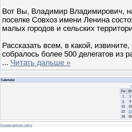
Вот Вы, Владимир Владимирович, нап
поселке Совхоз имени Ленина состоя
малых городов и сельских территор
Рассказать всем, в какой, извините,
собралось более 500 делегатов из р
...
Читать дальше »
Calendar
Пн
Вт
1
2
8
9
15
16
22
23
29
30
Полная версия сайта