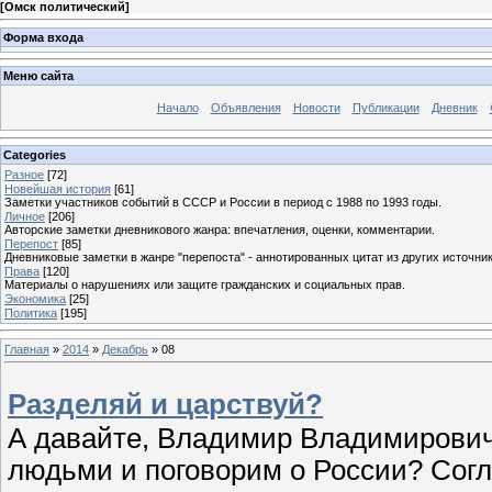
[
Омск политический
]
Форма входа
Меню сайта
Начало
Объявления
Новости
Публикации
Дневник
Categories
Разное
[72]
Новейшая история
[61]
Заметки участников событий в СССР и России в период с 1988 по 1993 годы.
Личное
[206]
Авторские заметки дневникового жанра: впечатления, оценки, комментарии.
Перепост
[85]
Дневниковые заметки в жанре "перепоста" - аннотированных цитат из других источник
Права
[120]
Материалы о нарушениях или защите гражданских и социальных прав.
Экономика
[25]
Политика
[195]
Главная
»
2014
»
Декабрь
»
08
Разделяй и царствуй?
А давайте, Владимир Владимирови
людьми и поговорим о России? Согла