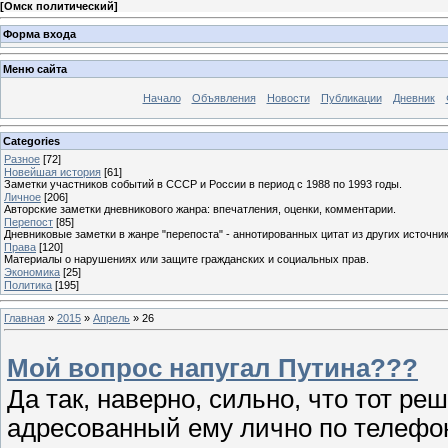
[
Омск политический
]
Форма входа
Меню сайта
Начало
Объявления
Новости
Публикации
Дневник
Categories
Разное
[72]
Новейшая история
[61]
Заметки участников событий в СССР и России в период с 1988 по 1993 годы.
Личное
[206]
Авторские заметки дневникового жанра: впечатления, оценки, комментарии.
Перепост
[85]
Дневниковые заметки в жанре "перепоста" - аннотированных цитат из других источник
Права
[120]
Материалы о нарушениях или защите гражданских и социальных прав.
Экономика
[25]
Политика
[195]
Главная
»
2015
»
Апрель
»
26
Мой вопрос напугал Путина???
Да так, наверно, сильно, что тот р
адресованный ему лично по телефон