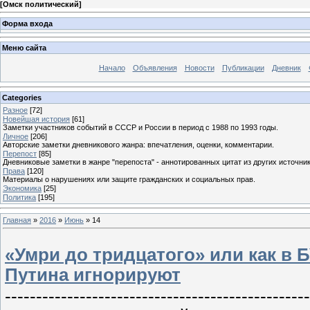
[
Омск политический
]
Форма входа
Меню сайта
Начало
Объявления
Новости
Публикации
Дневник
Categories
Разное
[72]
Новейшая история
[61]
Заметки участников событий в СССР и России в период с 1988 по 1993 годы.
Личное
[206]
Авторские заметки дневникового жанра: впечатления, оценки, комментарии.
Перепост
[85]
Дневниковые заметки в жанре "перепоста" - аннотированных цитат из других источник
Права
[120]
Материалы о нарушениях или защите гражданских и социальных прав.
Экономика
[25]
Политика
[195]
Главная
»
2016
»
Июнь
»
14
«Умри до тридцатого» или как в
Путина игнорируют
-------------------------------------------------