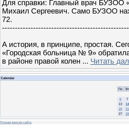
Для справки: Главный врач БУЗОО 
Михаил Сергеевич. Само БУЗОО наход
72.
-------------------------------------------------
А история, в принципе, простая. Се
«Городская больница № 9» обратила
в районе правой колен
...
Читать да
Calendar
Пн
Вт
6
7
13
14
20
21
27
28
Полная версия сайта