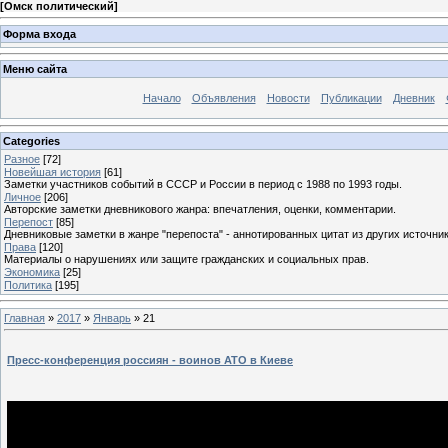
[
Омск политический
]
Форма входа
Меню сайта
Начало
Объявления
Новости
Публикации
Дневник
Categories
Разное
[72]
Новейшая история
[61]
Заметки участников событий в СССР и России в период с 1988 по 1993 годы.
Личное
[206]
Авторские заметки дневникового жанра: впечатления, оценки, комментарии.
Перепост
[85]
Дневниковые заметки в жанре "перепоста" - аннотированных цитат из других источник
Права
[120]
Материалы о нарушениях или защите гражданских и социальных прав.
Экономика
[25]
Политика
[195]
Главная
»
2017
»
Январь
»
21
Пресс-конференция россиян - воинов АТО в Киеве