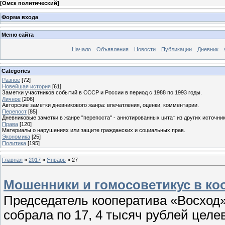
[
Омск политический
]
Форма входа
Меню сайта
Начало
Объявления
Новости
Публикации
Дневник
Categories
Разное
[72]
Новейшая история
[61]
Заметки участников событий в СССР и России в период с 1988 по 1993 годы.
Личное
[206]
Авторские заметки дневникового жанра: впечатления, оценки, комментарии.
Перепост
[85]
Дневниковые заметки в жанре "перепоста" - аннотированных цитат из других источник
Права
[120]
Материалы о нарушениях или защите гражданских и социальных прав.
Экономика
[25]
Политика
[195]
Главная
»
2017
»
Январь
»
27
Мошенники и гомосоветикус в ко
Председатель кооператива «Восход»
собрала по 17, 4 тысяч рублей целе