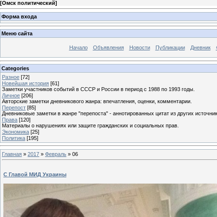
[
Омск политический
]
Форма входа
Меню сайта
Начало
Объявления
Новости
Публикации
Дневник
Categories
Разное
[72]
Новейшая история
[61]
Заметки участников событий в СССР и России в период с 1988 по 1993 годы.
Личное
[206]
Авторские заметки дневникового жанра: впечатления, оценки, комментарии.
Перепост
[85]
Дневниковые заметки в жанре "перепоста" - аннотированных цитат из других источник
Права
[120]
Материалы о нарушениях или защите гражданских и социальных прав.
Экономика
[25]
Политика
[195]
Главная
»
2017
»
Февраль
»
06
С Главой МИД Украины