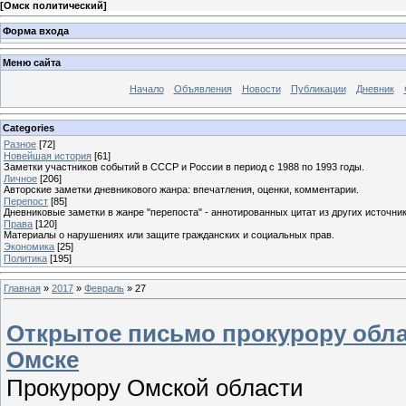
[
Омск политический
]
Форма входа
Меню сайта
Начало
Объявления
Новости
Публикации
Дневник
Categories
Разное
[72]
Новейшая история
[61]
Заметки участников событий в СССР и России в период с 1988 по 1993 годы.
Личное
[206]
Авторские заметки дневникового жанра: впечатления, оценки, комментарии.
Перепост
[85]
Дневниковые заметки в жанре "перепоста" - аннотированных цитат из других источник
Права
[120]
Материалы о нарушениях или защите гражданских и социальных прав.
Экономика
[25]
Политика
[195]
Главная
»
2017
»
Февраль
»
27
Открытое письмо прокурору обла
Омске
Прокурору Омской области